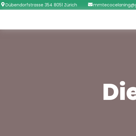
Skip
Dübendorfstrasse 354 8051 Zürich
mmtecocelaning@
to
content
Di