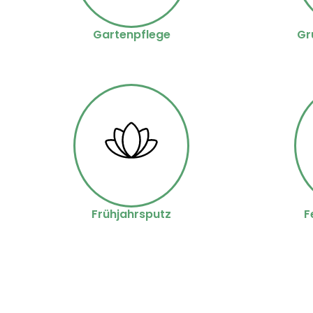
Gartenpflege
Gr
Frühjahrsputz
F